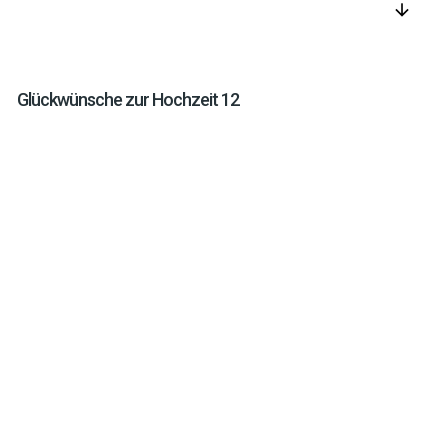
arrow_downward
Glückwünsche zur Hochzeit 12