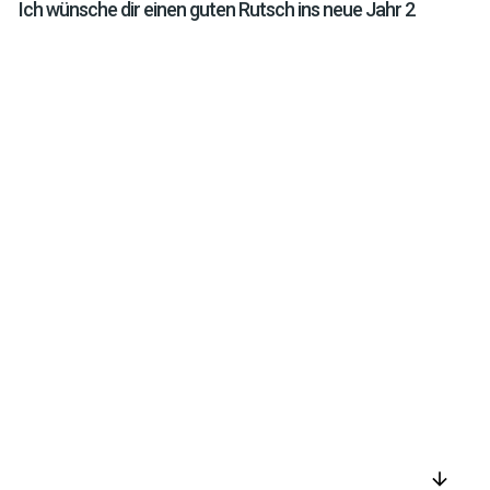
Ich wünsche dir einen guten Rutsch ins neue Jahr 2
arrow_downward