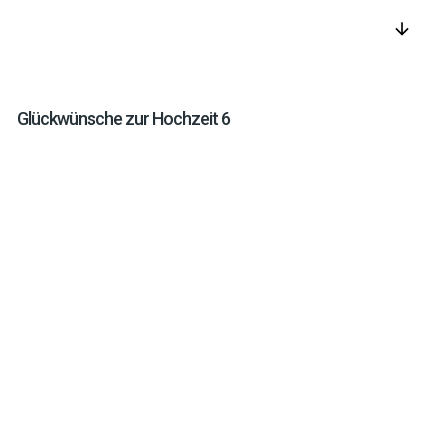
arrow_downward
Glückwünsche zur Hochzeit 6