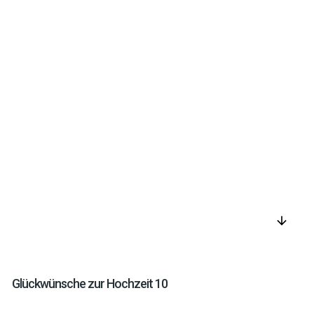
arrow_downward
Glückwünsche zur Hochzeit 10