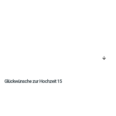
arrow_downward
Glückwünsche zur Hochzeit 15