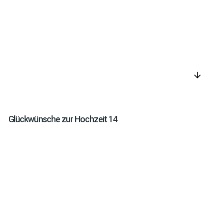
arrow_downward
Glückwünsche zur Hochzeit 14