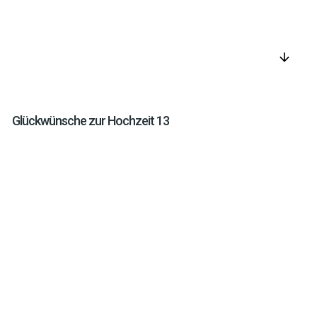
arrow_downward
Glückwünsche zur Hochzeit 13