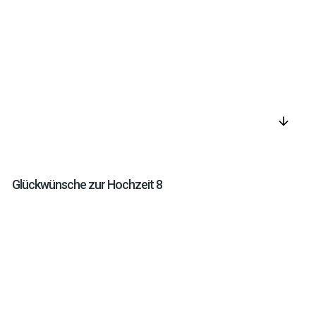
arrow_downward
Glückwünsche zur Hochzeit 8