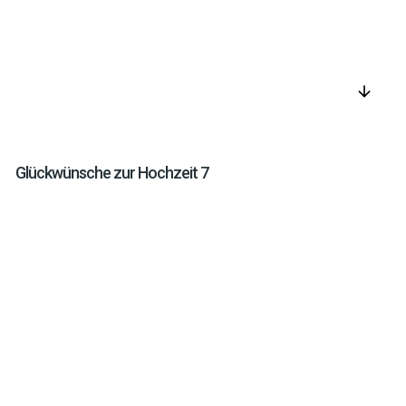
arrow_downward
Glückwünsche zur Hochzeit 7