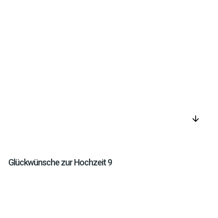
arrow_downward
Glückwünsche zur Hochzeit 9