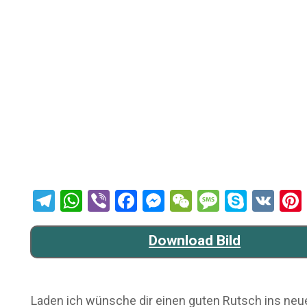
Telegram
WhatsApp
Viber
Facebook
Messenger
WeChat
Message
Skype
VK
Download Bild
Laden ich wünsche dir einen guten Rutsch ins neue 