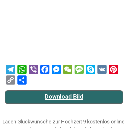
Telegram
WhatsApp
Viber
Facebook
Messenger
WeChat
Message
Skype
VK
Pi
Copy
Teilen
Link
Download Bild
Laden Glückwünsche zur Hochzeit 9 kostenlos online