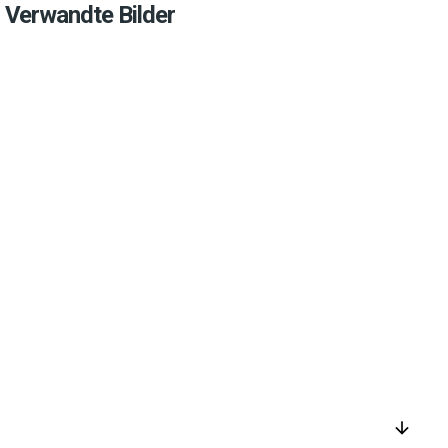
Verwandte Bilder
arrow_downward