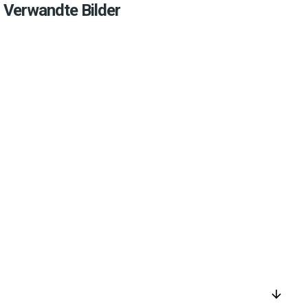
Verwandte Bilder
arrow_downward