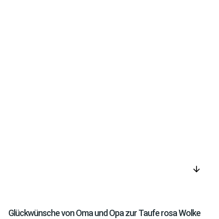
arrow_downward
Glückwünsche von Oma und Opa zur Taufe rosa Wolke