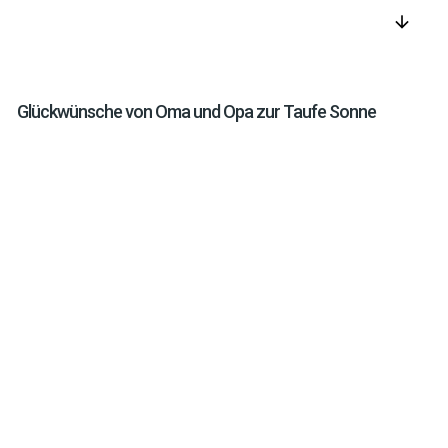
arrow_downward
Glückwünsche von Oma und Opa zur Taufe Sonne