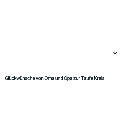
arrow_downward
Glückwünsche von Oma und Opa zur Taufe Kreis