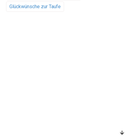
Glückwünsche zur Taufe
arrow_downward