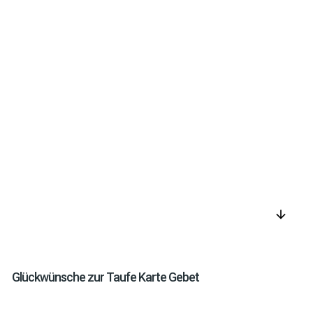
arrow_downward
Glückwünsche zur Taufe Karte Gebet