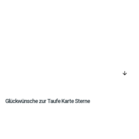
arrow_downward
Glückwünsche zur Taufe Karte Sterne