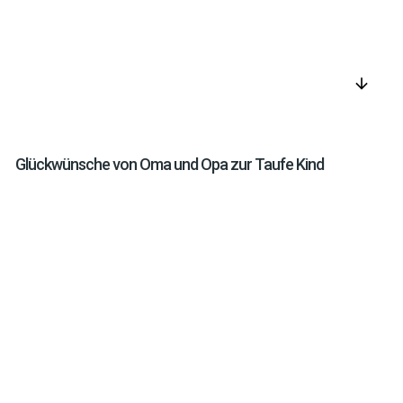
arrow_downward
Glückwünsche von Oma und Opa zur Taufe Kind