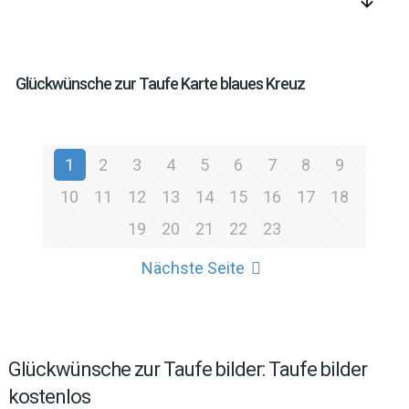
arrow_downward
Glückwünsche zur Taufe Karte blaues Kreuz
1
2
3
4
5
6
7
8
9
10
11
12
13
14
15
16
17
18
19
20
21
22
23
Nächste Seite
Glückwünsche zur Taufe bilder: Taufe bilder
kostenlos