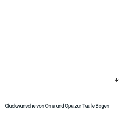
arrow_downward
Glückwünsche von Oma und Opa zur Taufe Bogen