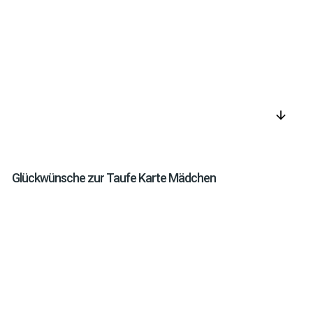
arrow_downward
Glückwünsche zur Taufe Karte Mädchen