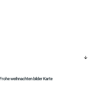
arrow_downward
Frohe weihnachten bilder Karte