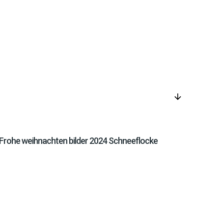
arrow_downward
Frohe weihnachten bilder 2024 Schneeflocke