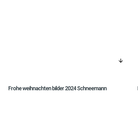
arrow_downward
Frohe weihnachten bilder 2024 Schneemann