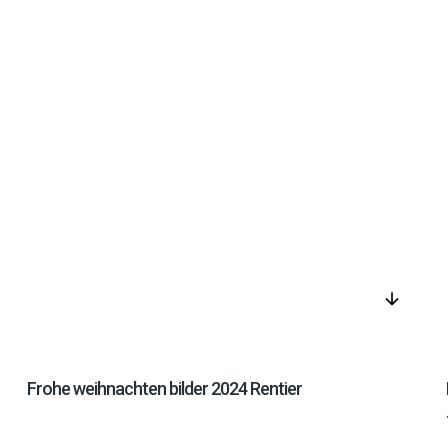
arrow_downward
Frohe weihnachten bilder 2024 Rentier