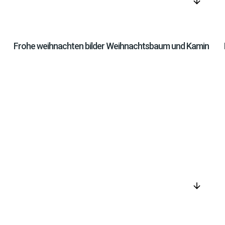
arrow_downward
Frohe weihnachten bilder Weihnachtsbaum und Kamin
arrow_downward