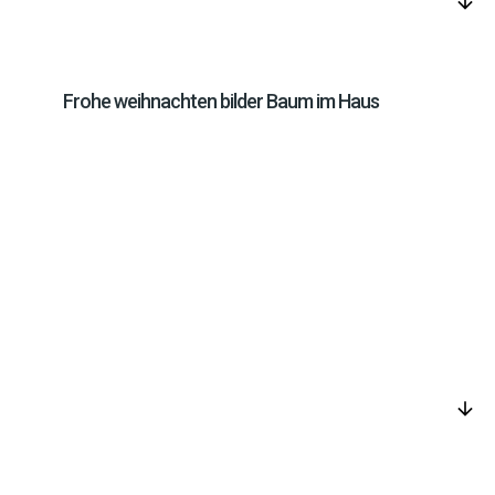
arrow_downward
Frohe weihnachten bilder Baum im Haus
arrow_downward