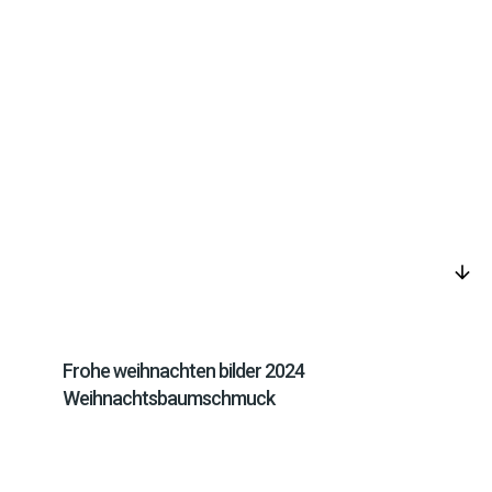
arrow_downward
Frohe weihnachten bilder 2024
Weihnachtsbaumschmuck