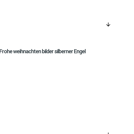
arrow_downward
Frohe weihnachten bilder silberner Engel