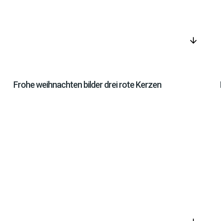
arrow_downward
Frohe weihnachten bilder drei rote Kerzen