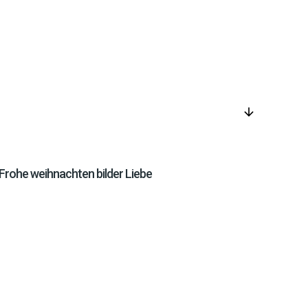
arrow_downward
Frohe weihnachten bilder Liebe