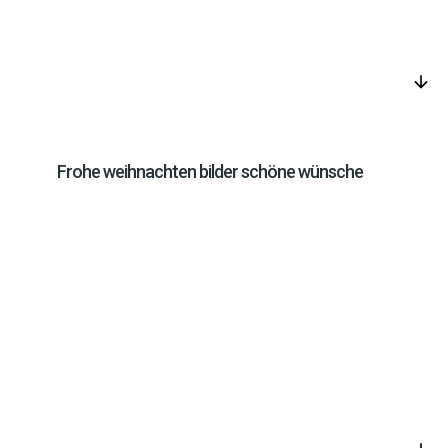
arrow_downward
Frohe weihnachten bilder schöne wünsche