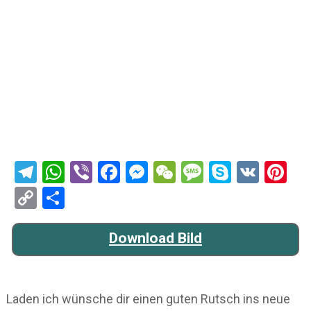
Telegram
WhatsApp
Viber
Facebook
Messenger
WeChat
Message
Skype
VK
Pi
Copy
Teilen
Link
Download Bild
Laden ich wünsche dir einen guten Rutsch ins neue