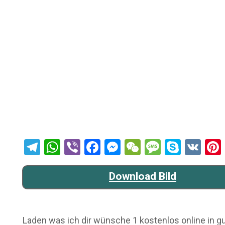
Telegram
WhatsApp
Viber
Facebook
Messenger
WeChat
Message
Skype
VK
Download Bild
Laden was ich dir wünsche 1 kostenlos online in gut