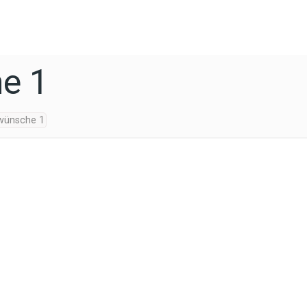
he 1
 wünsche 1