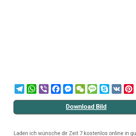
Telegram
WhatsApp
Viber
Facebook
Messenger
WeChat
Message
Skype
VK
Download Bild
Laden ich wünsche dir Zeit 7 kostenlos online in gu