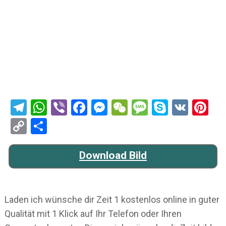
Telegram
WhatsApp
Viber
Facebook
Messenger
WeChat
Message
Skype
VK
Pi
Copy
Teilen
Link
Download Bild
Laden ich wünsche dir Zeit 1 kostenlos online in guter
Qualität mit 1 Klick auf Ihr Telefon oder Ihren