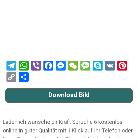
Telegram
WhatsApp
Viber
Facebook
Messenger
WeChat
Message
Skype
VK
Pi
Copy
Teilen
Link
Download Bild
Laden ich wünsche dir Kraft Sprüche 6 kostenlos
online in guter Qualität mit 1 Klick auf Ihr Telefon oder