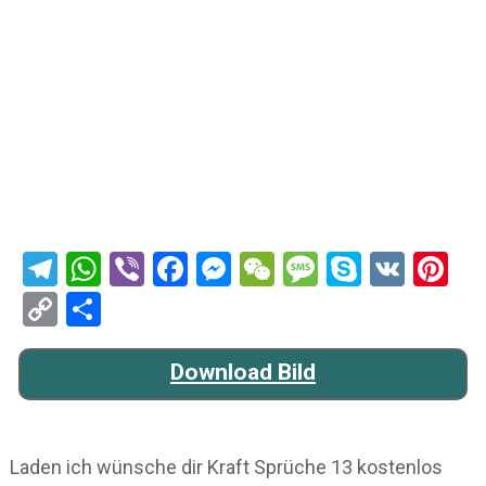
Telegram
WhatsApp
Viber
Facebook
Messenger
WeChat
Message
Skype
VK
Pi
Copy
Teilen
Link
Download Bild
Laden ich wünsche dir Kraft Sprüche 13 kostenlos