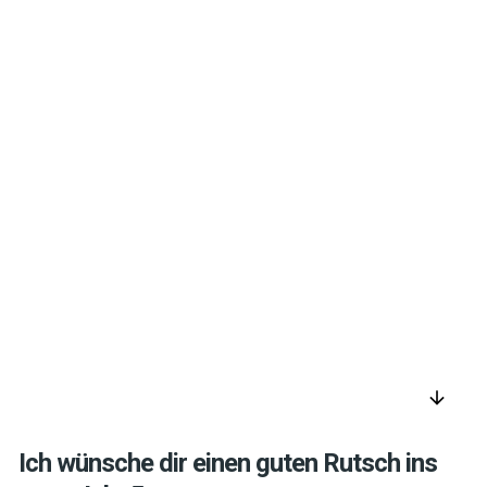
arrow_downward
Ich wünsche dir einen guten Rutsch ins