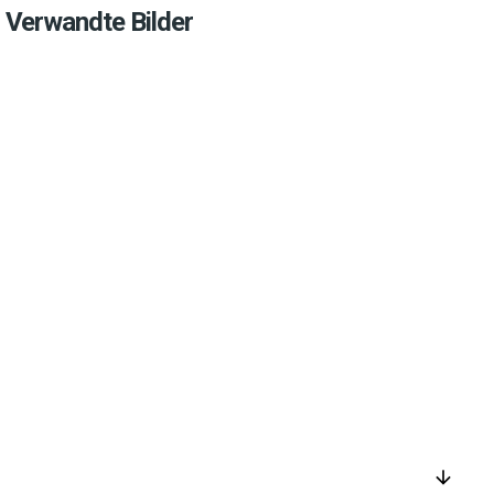
Verwandte Bilder
arrow_downward