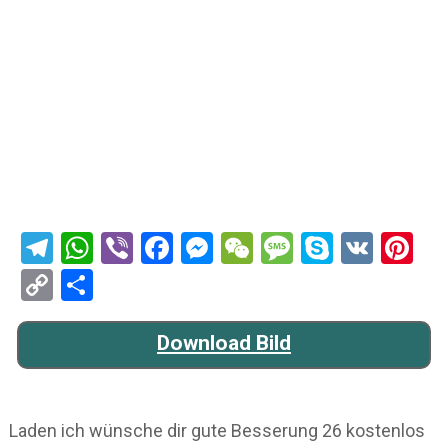
Telegram
WhatsApp
Viber
Facebook
Messenger
WeChat
Message
Skype
VK
Pi
Copy
Teilen
Link
Download Bild
Laden ich wünsche dir gute Besserung 26 kostenlos