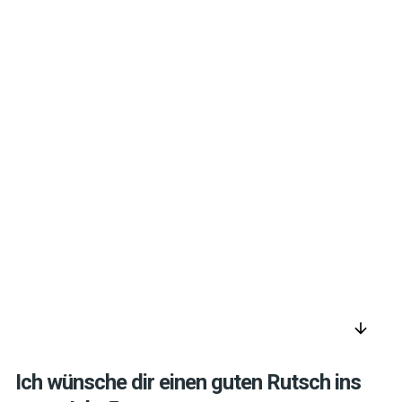
arrow_downward
Ich wünsche dir einen guten Rutsch ins