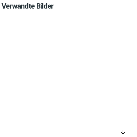
Verwandte Bilder
arrow_downward