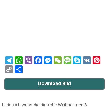
Telegram
WhatsApp
Viber
Facebook
Messenger
WeChat
Message
Skype
VK
Pi
Copy
Teilen
Link
Download Bild
Laden ich wünsche dir frohe Weihnachten 6