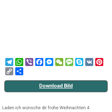
Telegram
WhatsApp
Viber
Facebook
Messenger
WeChat
Message
Skype
VK
Pi
Copy
Teilen
Link
Download Bild
Laden ich wünsche dir frohe Weihnachten 4