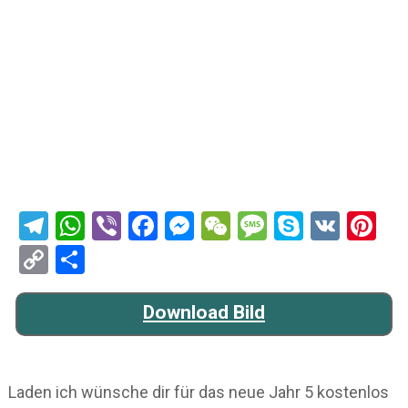
Telegram
WhatsApp
Viber
Facebook
Messenger
WeChat
Message
Skype
VK
Pi
Copy
Teilen
Link
Download Bild
Laden ich wünsche dir für das neue Jahr 5 kostenlos