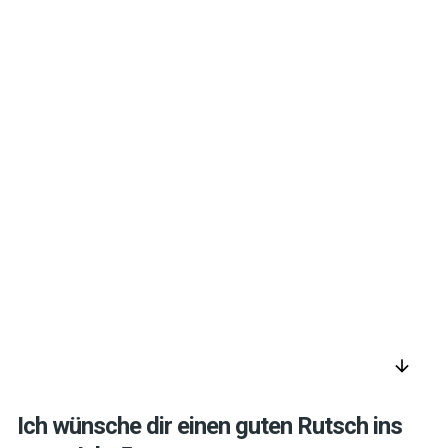
arrow_downward
Ich wünsche dir einen guten Rutsch ins