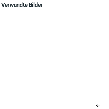
Verwandte Bilder
arrow_downward