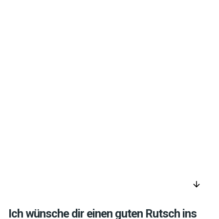
arrow_downward
Ich wünsche dir einen guten Rutsch ins