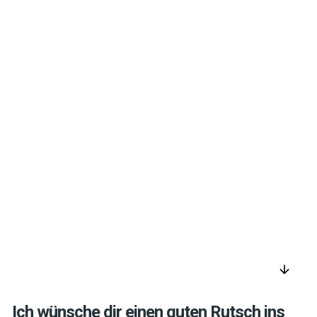
arrow_downward
Ich wünsche dir einen guten Rutsch ins