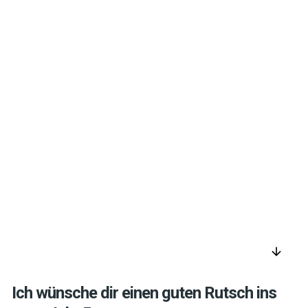
arrow_downward
Ich wünsche dir einen guten Rutsch ins