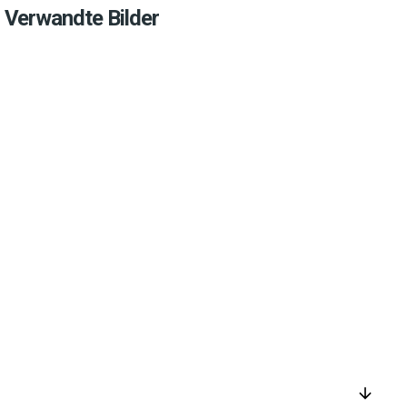
Verwandte Bilder
arrow_downward