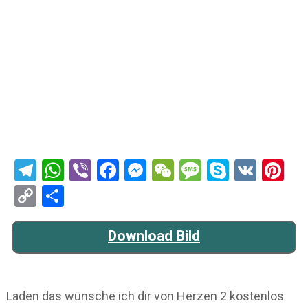
Telegram
WhatsApp
Viber
Facebook
Messenger
WeChat
Message
Skype
VK
Pi
Copy
Teilen
Link
Download Bild
Laden das wünsche ich dir von Herzen 2 kostenlos