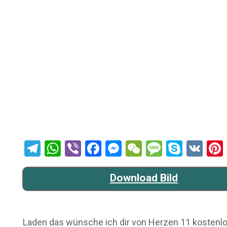
Telegram
WhatsApp
Viber
Facebook
Messenger
WeChat
Message
Skype
VK
Download Bild
Laden das wünsche ich dir von Herzen 11 kostenlos 