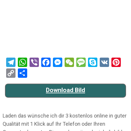
Telegram
WhatsApp
Viber
Facebook
Messenger
WeChat
Message
Skype
VK
Pi
Copy
Teilen
Link
Download Bild
Laden das wünsche ich dir 3 kostenlos online in guter
Qualität mit 1 Klick auf Ihr Telefon oder Ihren