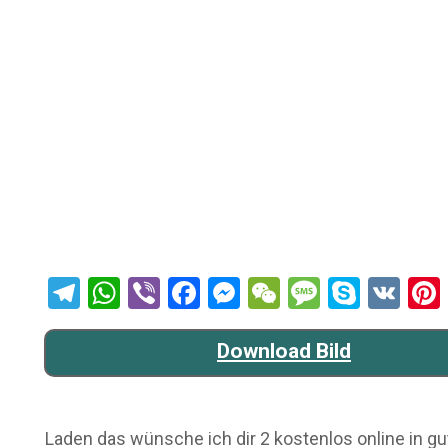
Telegram
WhatsApp
Viber
Facebook
Messenger
WeChat
Message
Skype
VK
Download Bild
Laden das wünsche ich dir 2 kostenlos online in gut