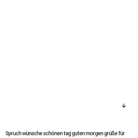
arrow_downward
Spruch wünsche schönen tag guten morgen grüße für