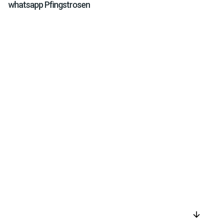
whatsapp Pfingstrosen
arrow_downward