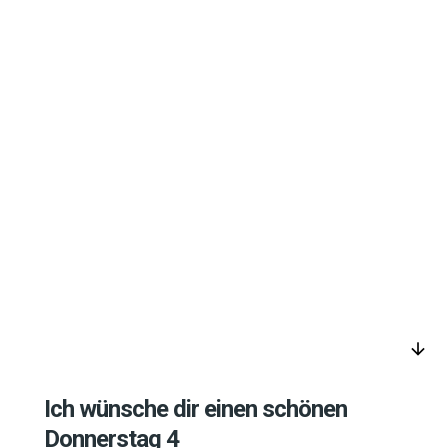
arrow_downward
Ich wünsche dir einen schönen
Donnerstag 4