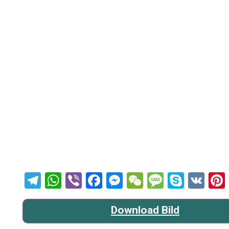
Telegram
WhatsApp
Viber
Facebook
Messenger
WeChat
Message
Skype
VK
Download Bild