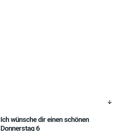
arrow_downward
Ich wünsche dir einen schönen
Donnerstag 6