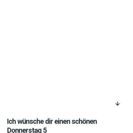
arrow_downward
Ich wünsche dir einen schönen
Donnerstag 5