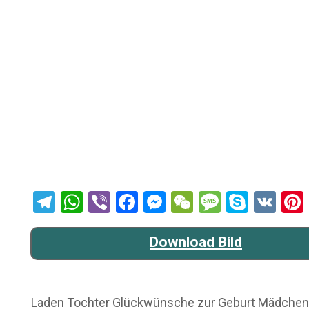
Telegram
WhatsApp
Viber
Facebook
Messenger
WeChat
Message
Skype
VK
Download Bild
Laden Tochter Glückwünsche zur Geburt Mädchen Bild