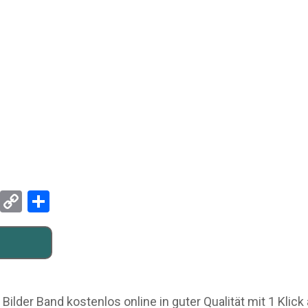
Pinterest
Copy
Teilen
Link
er Band kostenlos online in guter Qualität mit 1 Klick 