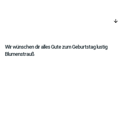
arrow_downward
Wir wünschen dir alles Gute zum Geburtstag lustig
Blumenstrauß