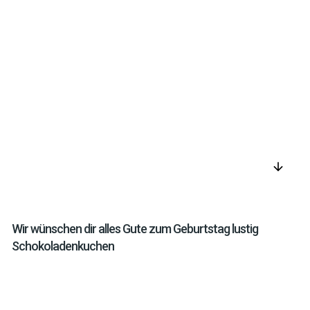
arrow_downward
Wir wünschen dir alles Gute zum Geburtstag lustig
Schokoladenkuchen