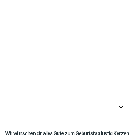
arrow_downward
Wir wünschen dir alles Gute zum Geburtstag lustig Kerzen