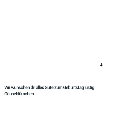
arrow_downward
Wir wünschen dir alles Gute zum Geburtstag lustig
Gänseblümchen