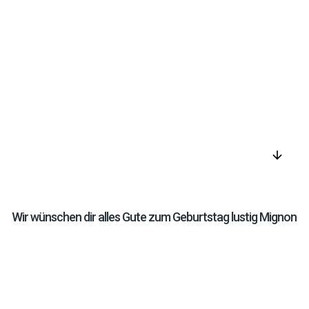
arrow_downward
Wir wünschen dir alles Gute zum Geburtstag lustig Mignon