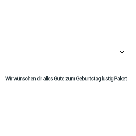
arrow_downward
Wir wünschen dir alles Gute zum Geburtstag lustig Paket