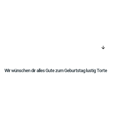
arrow_downward
Wir wünschen dir alles Gute zum Geburtstag lustig Torte