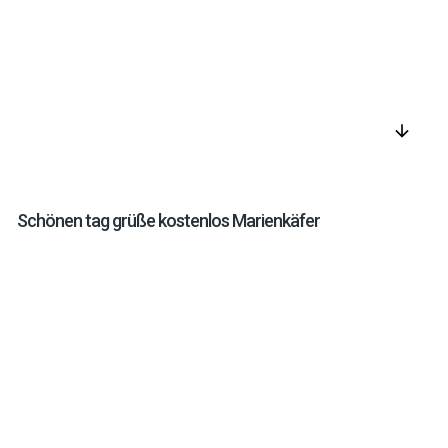
arrow_downward
Schönen tag grüße kostenlos Marienkäfer