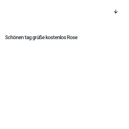
arrow_downward
Schönen tag grüße kostenlos Rose