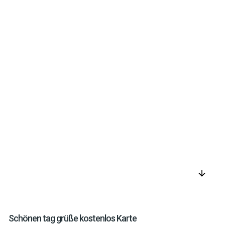
arrow_downward
Schönen tag grüße kostenlos Karte