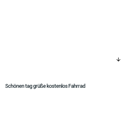
arrow_downward
Schönen tag grüße kostenlos Fahrrad