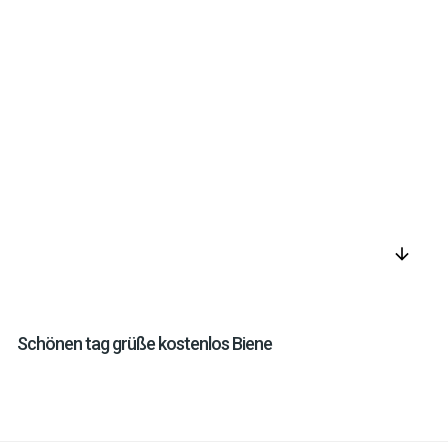
arrow_downward
Schönen tag grüße kostenlos Biene