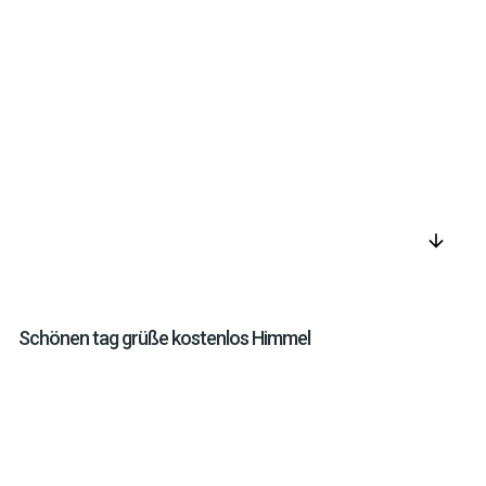
arrow_downward
Schönen tag grüße kostenlos Himmel