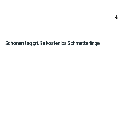
arrow_downward
Schönen tag grüße kostenlos Schmetterlinge