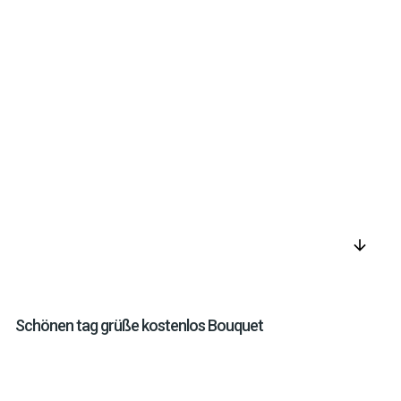
arrow_downward
Schönen tag grüße kostenlos Bouquet