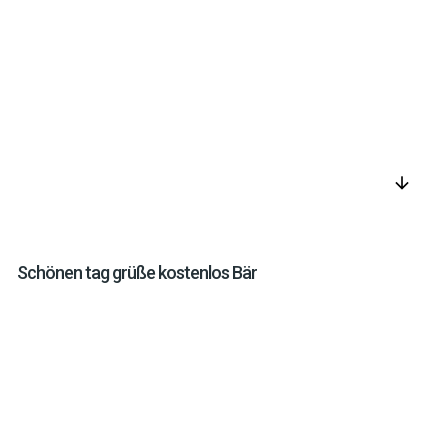
arrow_downward
Schönen tag grüße kostenlos Bär