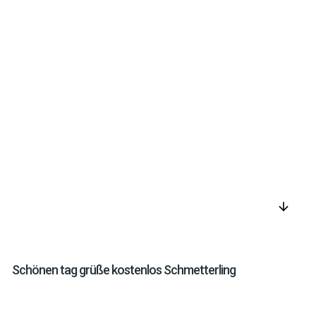
arrow_downward
Schönen tag grüße kostenlos Schmetterling