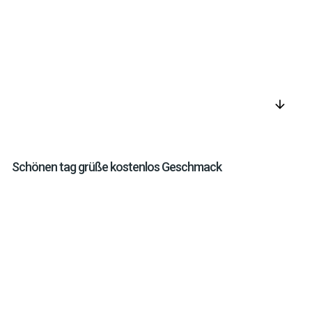
arrow_downward
Schönen tag grüße kostenlos Geschmack