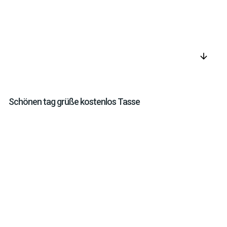
arrow_downward
Schönen tag grüße kostenlos Tasse