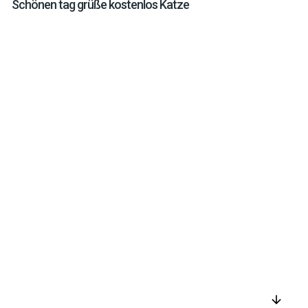
Schönen tag grüße kostenlos Katze
arrow_downward