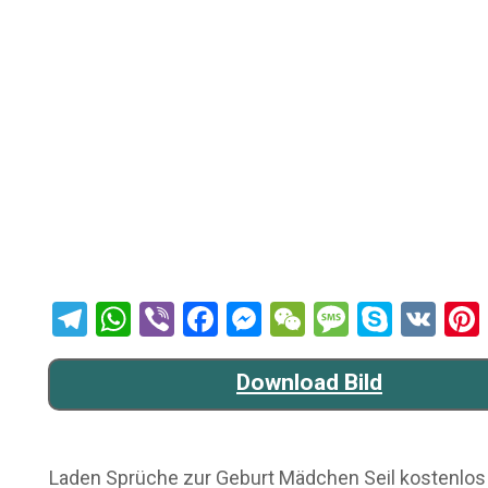
Telegram
WhatsApp
Viber
Facebook
Messenger
WeChat
Message
Skype
VK
Download Bild
Laden Sprüche zur Geburt Mädchen Seil kostenlos on