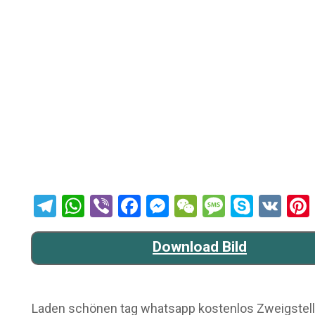
Telegram
WhatsApp
Viber
Facebook
Messenger
WeChat
Message
Skype
VK
Download Bild
Laden schönen tag whatsapp kostenlos Zweigstellen 