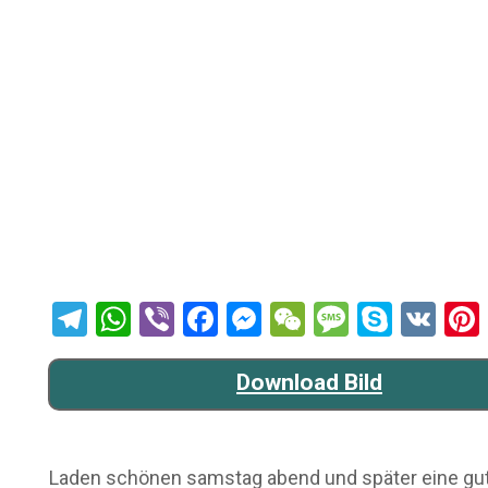
Telegram
WhatsApp
Viber
Facebook
Messenger
WeChat
Message
Skype
VK
Download Bild
Laden schönen samstag abend und später eine gute n