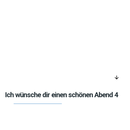
arrow_downward
Ich wünsche dir einen schönen Abend 4