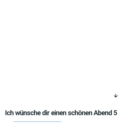
arrow_downward
Ich wünsche dir einen schönen Abend 5