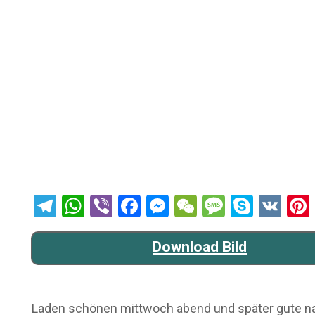
Telegram
WhatsApp
Viber
Facebook
Messenger
WeChat
Message
Skype
VK
Download Bild
Laden schönen mittwoch abend und später gute nacht