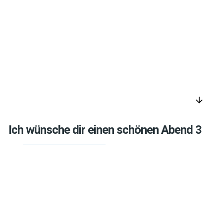
arrow_downward
Ich wünsche dir einen schönen Abend 3