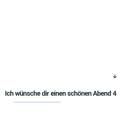
arrow_downward
Ich wünsche dir einen schönen Abend 4