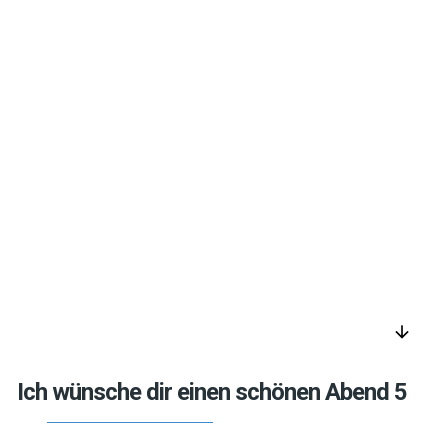
arrow_downward
Ich wünsche dir einen schönen Abend 5