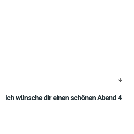
arrow_downward
Ich wünsche dir einen schönen Abend 4