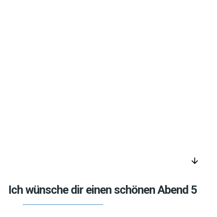
arrow_downward
Ich wünsche dir einen schönen Abend 5