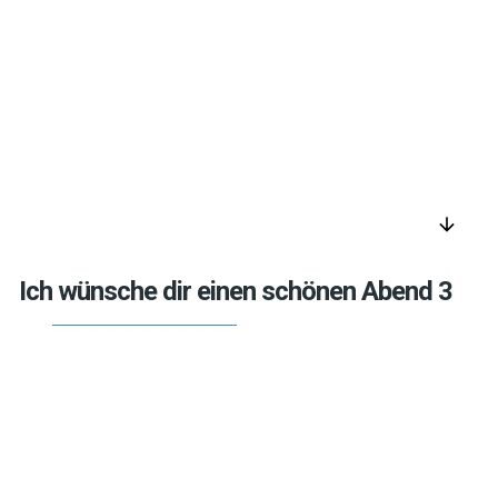
arrow_downward
Ich wünsche dir einen schönen Abend 3