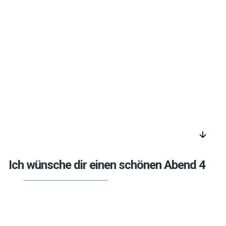
arrow_downward
Ich wünsche dir einen schönen Abend 4