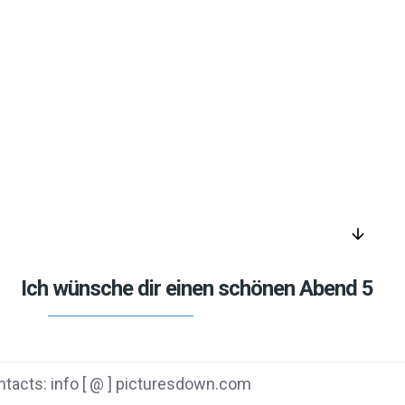
arrow_downward
Ich wünsche dir einen schönen Abend 5
tacts: info [ @ ] picturesdown.com