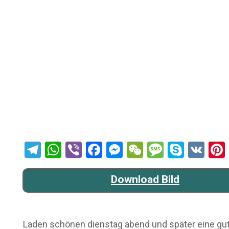
Telegram
WhatsApp
Viber
Facebook
Messenger
WeChat
Message
Skype
VK
Download Bild
Laden schönen dienstag abend und später eine gute 