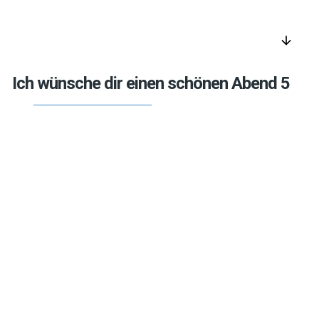
arrow_downward
Ich wünsche dir einen schönen Abend 5