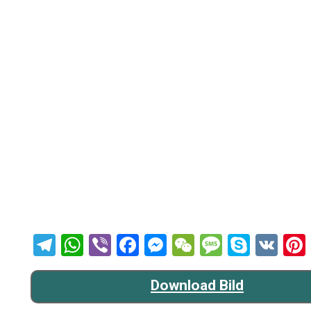
Telegram
WhatsApp
Viber
Facebook
Messenger
WeChat
Message
Skype
VK
Download Bild