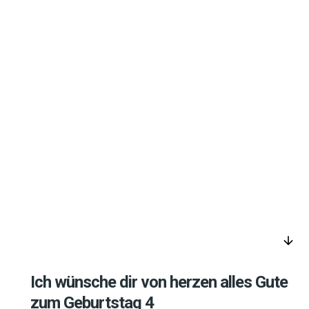
arrow_downward
Ich wünsche dir von herzen alles Gute
zum Geburtstag 4