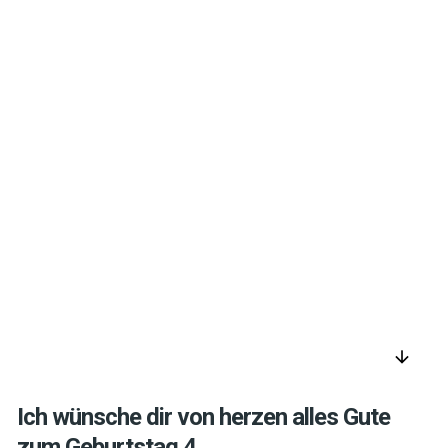
arrow_downward
Ich wünsche dir von herzen alles Gute
zum Geburtstag 4