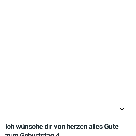
arrow_downward
Ich wünsche dir von herzen alles Gute
zum Geburtstag 4