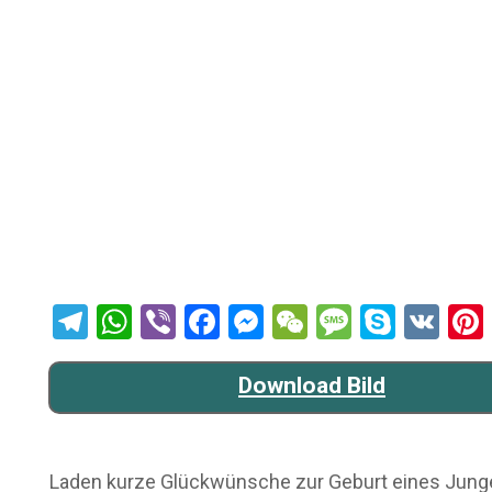
Telegram
WhatsApp
Viber
Facebook
Messenger
WeChat
Message
Skype
VK
Download Bild
Laden kurze Glückwünsche zur Geburt eines Jungen 1