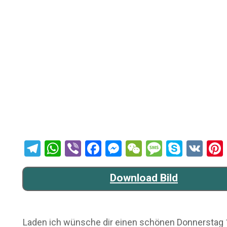
Telegram
WhatsApp
Viber
Facebook
Messenger
WeChat
Message
Skype
VK
Download Bild
Laden ich wünsche dir einen schönen Donnerstag 15 