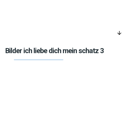
arrow_downward
Bilder ich liebe dich mein schatz 3