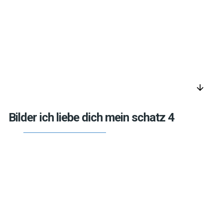
arrow_downward
Bilder ich liebe dich mein schatz 4