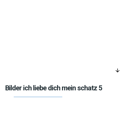
arrow_downward
Bilder ich liebe dich mein schatz 5