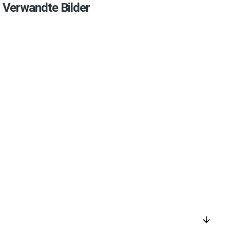
Verwandte Bilder
arrow_downward