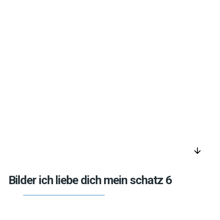
arrow_downward
Bilder ich liebe dich mein schatz 6