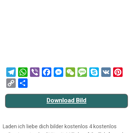
Telegram
WhatsApp
Viber
Facebook
Messenger
WeChat
Message
Skype
VK
Pi
Copy
Teilen
Link
Download Bild
Laden ich liebe dich bilder kostenlos 4 kostenlos