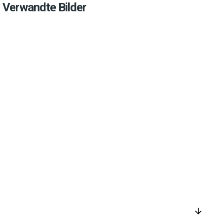
Verwandte Bilder
arrow_downward