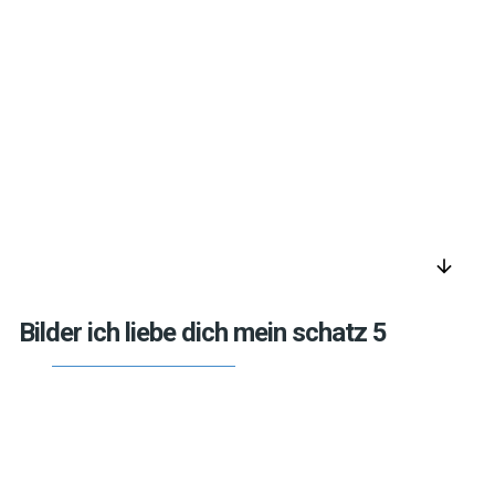
arrow_downward
Bilder ich liebe dich mein schatz 5