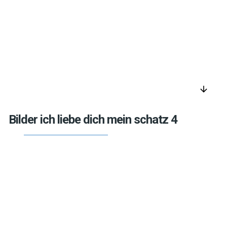
arrow_downward
Bilder ich liebe dich mein schatz 4