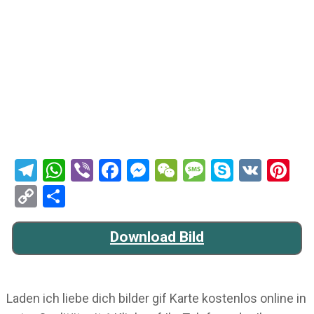
Telegram
WhatsApp
Viber
Facebook
Messenger
WeChat
Message
Skype
VK
Pi
Copy
Teilen
Link
Download Bild
Laden ich liebe dich bilder gif Karte kostenlos online in