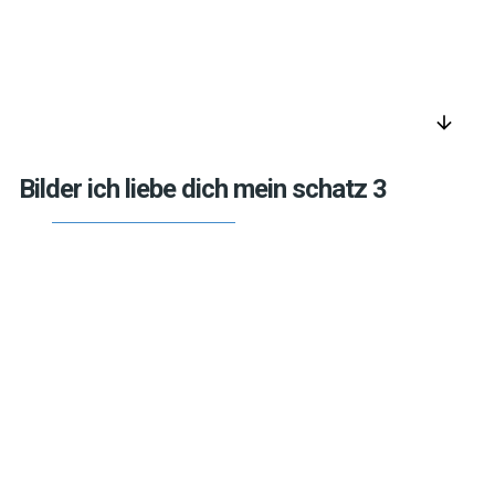
arrow_downward
Bilder ich liebe dich mein schatz 3