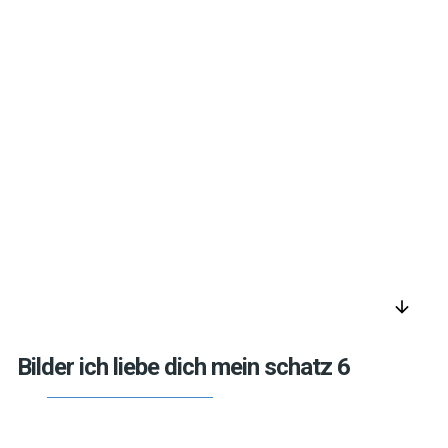
arrow_downward
Bilder ich liebe dich mein schatz 6