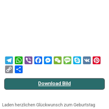
Telegram
WhatsApp
Viber
Facebook
Messenger
WeChat
Message
Skype
VK
Pi
Copy
Teilen
Link
Download Bild
Laden herzlichen Glückwunsch zum Geburtstag