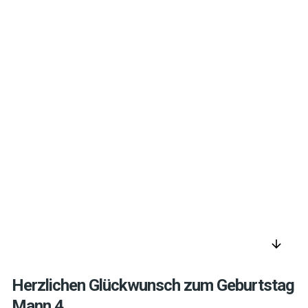
arrow_downward
Herzlichen Glückwunsch zum Geburtstag
Mann 4