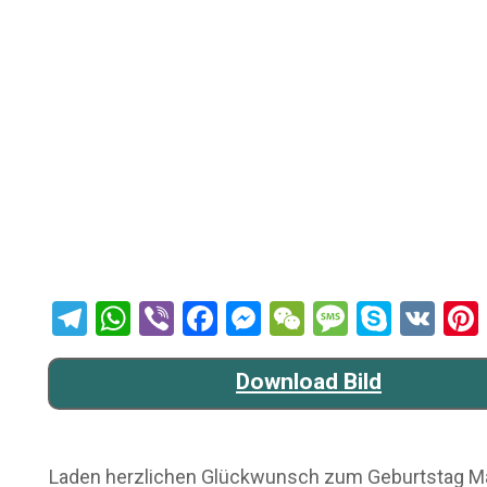
Telegram
WhatsApp
Viber
Facebook
Messenger
WeChat
Message
Skype
VK
Download Bild
Laden herzlichen Glückwunsch zum Geburtstag Mann 