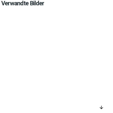
Verwandte Bilder
arrow_downward