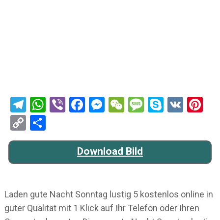
Telegram
WhatsApp
Viber
Facebook
Messenger
WeChat
Message
Skype
VK
Pi
Copy
Teilen
Link
Download Bild
Laden gute Nacht Sonntag lustig 5 kostenlos online in
guter Qualität mit 1 Klick auf Ihr Telefon oder Ihren