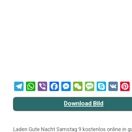
Telegram
WhatsApp
Viber
Facebook
Messenger
WeChat
Message
Skype
VK
Download Bild
Laden Gute Nacht Samstag 9 kostenlos online in gu