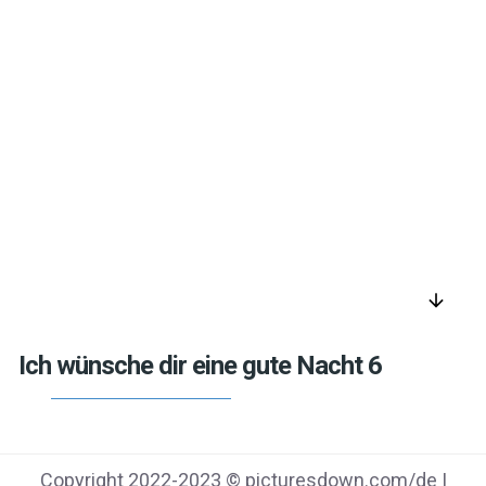
arrow_downward
Ich wünsche dir eine gute Nacht 6
Copyright 2022-2023 © picturesdown.com/de |