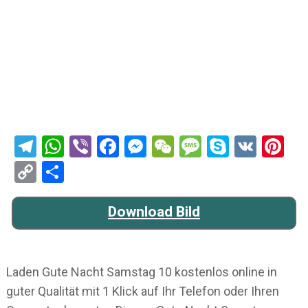
Telegram
WhatsApp
Viber
Facebook
Messenger
WeChat
Message
Skype
VK
Pi
Copy
Teilen
Link
Download Bild
Laden Gute Nacht Samstag 10 kostenlos online in
guter Qualität mit 1 Klick auf Ihr Telefon oder Ihren